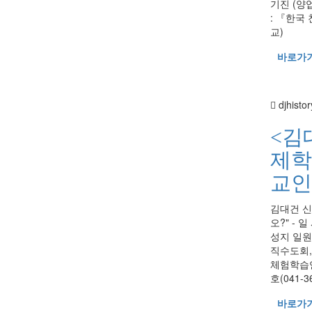
기진 (양
: 『한국
교)
바로가
djhistor
<김
제학
교인
김대건 신
오?" - 일
성지 일원
직수도회,
체험학습연
호(041-3
바로가