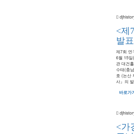
djhistor
<제
발표
제7회 연구
6월 15일
관 대건홀 
수태(충남대
호 (논산
사』의 발간
바로가
djhistor
<가