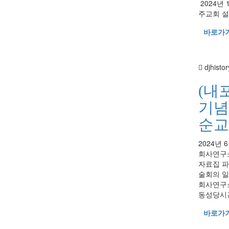
2024년
주교회 설
바로가
djhistor
(내
기념
순교
2024년 
회사연구소
자료집 파
술회의 일
회사연구소○ 
동성당시간
바로가