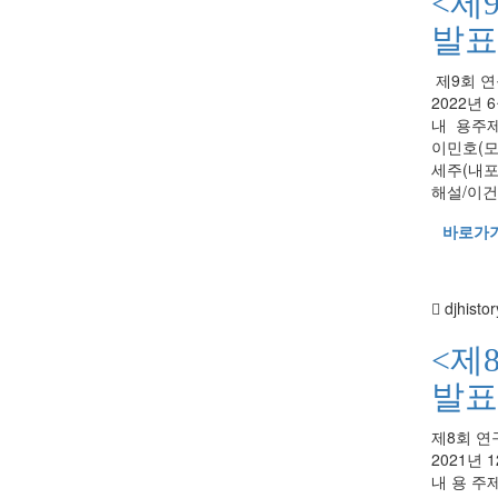
<제
발표
제9회 연
2022년 
내 용주제
이민호(모
세주(내
해설/이건
바로가
djhistor
<제
발표
제8회 연
2021년 
내 용 주