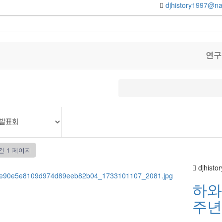
djhistory1997@n
연구
건
1 페이지
djhistor
하와
주년