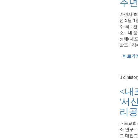
주년
가경자 최양
년 3월 1
주 최 :
소 - 내 
성태(내포
발표 : 김
바로가
djhistor
<내
'서
리공
내포교회사
소 연구 - 
교 대전교