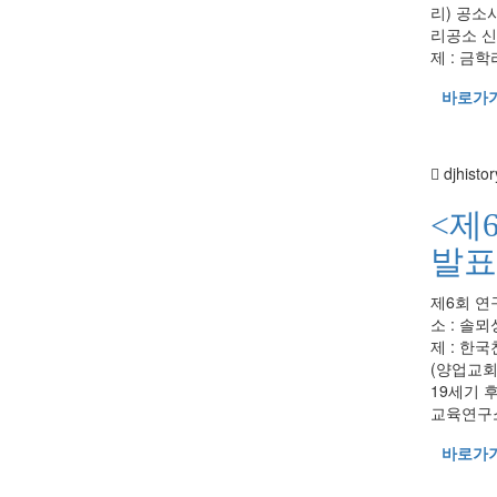
리) 공소
리공소 신
제 : 금학
바로가
djhistor
<제
발표
제6회 연구
소 : 솔뫼
제 : 한
(양업교회
19세기 
교육연구소)
바로가