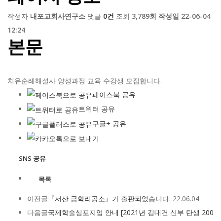
작성자
내포교회사연구소
댓글
0건
조회
3,789회
작성일
22-06-04
12:24
본문
치유순례해설사 양성과정 교육 수강생 모집합니다.
페이스북 공유
트위터 공유
구글+ 공유
SNS 공유
목록
이전글
『서산 금학리공소』가 출판되었습니다.
22.06.04
다음글
국제학술심포지엄 안내 [2021년 김대건 신부 탄생 200