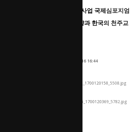
2022년 세계유산 잠정목록 지원사업 국제심포지엄
"종교유산의 세계유산 등재 경향과 한국의 천주교
유산" 안…
페이지 정보
내포교회사연구소
0건
3,436회
23-11-16 16:44
본문