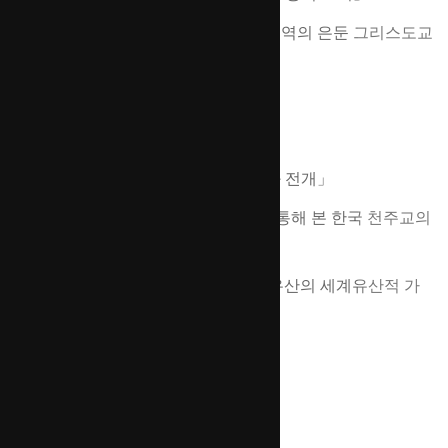
제3발표 후쿠시마 아야코 「나가사키 지역의 은둔 그리스도교
유적」
국내세션
​제1발표 조한건
「한국 천주교의 수용과 전개」
제2발표 신의식
「한
·중
·일 사례 비교를 통해 본 한국 천주교의
특징
」
제3발표 김성태·유병덕
「한국 천주교 유산의 세계유산적 가
치」
종합토론