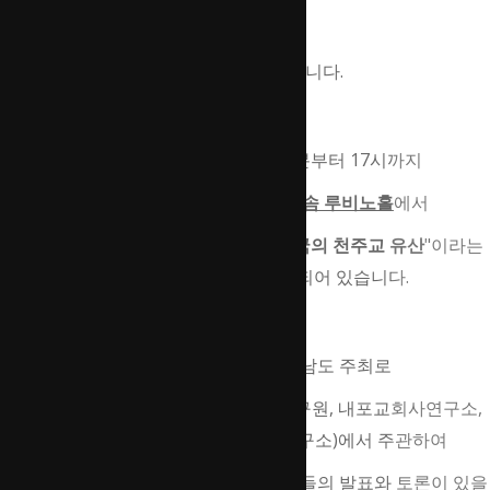
안녕
하십니까?
내포교회사연구소입니다.
2023년 11월 29일(수) 9시 40분부터 17시까지
충남 예산군 덕산면 스플라스 리솜 루비노홀
에서
"
종교유산의 세계유산 등재 경향과 한국의 천주교 유산
"이라는
주제로 국제심포지엄이 예정되어 있습니다.
이번 국제심포지엄은 충청남도 주최로
4개의 연구 기관(충청남도역사문화연구원, 내포교회사연구소,
한국교회사연구소, 호남교회사연구소)에서 주관하여
국내외 세계문화유산 관련 전문 연구진들의 발표와 토론이 있을