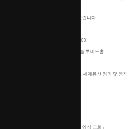
예정입니다.
많은 관심과 성원 부탁드립니다.
- 일시
:
2023년 11월 29일(수) 09:40~17:00
- 장소
: 충남 예산군 덕산면 스플라스 리솜 루비노홀
-
행사일정
기조강연
​ 헨릭 린드블라드 「종교유산의 세계유산 정의 및 등재
경향」
국제세션
​제1발표 궈잔 「마카오의 역사지구」
제2발표 에릭 제루도 「필리핀의 바로크 양식 교회」