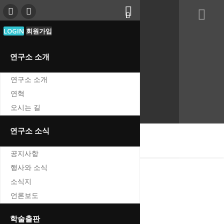
djhistory1997@naver.com
LOGIN
회원가입
041-855-5028
연구소 소개
LOGIN
연구소 소개
FAQ
연혁
1:1문의
오시는 길
연구소 소식
oggle
공지사항
vigation
행사와 소식
소식지
언론보도
공지사항
Home
학술출판