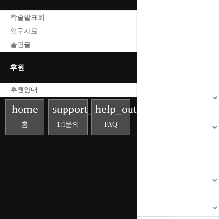
공지사항
학술발표회
연구자료
출판물
후원
후원안내
home
support_agent
help_outline
홈
1:1문의
FAQ
공지사항
행사와 소식
소식지
언론보도