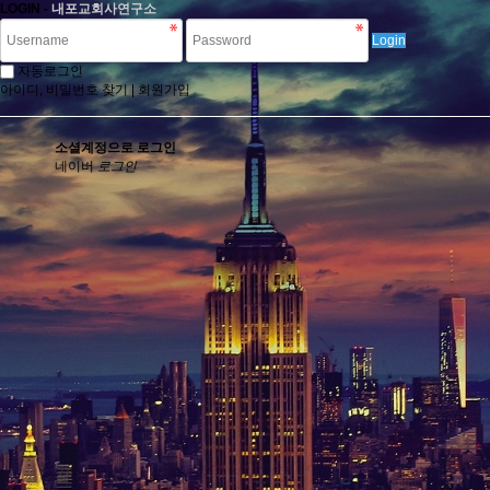
LOGIN -
내포교회사연구소
Login
자동로그인
아이디, 비밀번호 찾기
|
회원가입
소셜계정으로 로그인
네이버
로그인