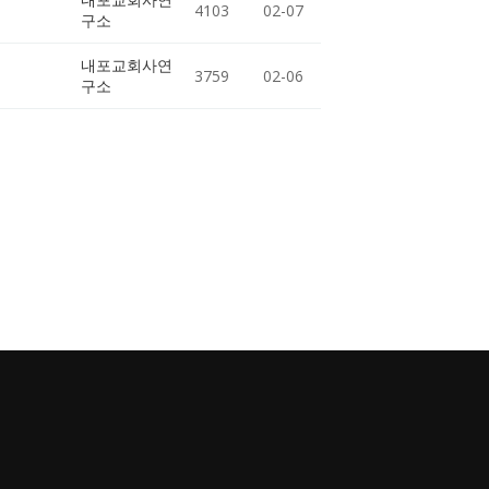
4103
02-07
구소
내포교회사연
3759
02-06
구소