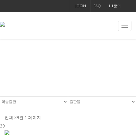
LOGIN
FAQ
1:1문의
Toggl
navig
출판물
전체 39건
1 페이지
39