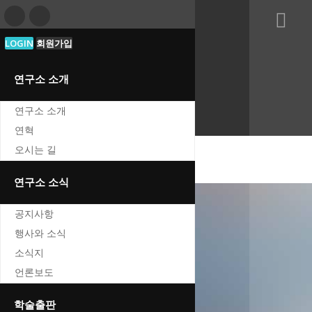
djhistory.news@gmail.com
LOGIN
회원가입
041-855-5028
연구소 소개
LOGIN
연구소 소개
FAQ
연혁
오시는 길
oggle navigation
연구소 소식
공지사항
행사와 소식
공지사항
소식지
Home
언론보도
공지사항
학술출판