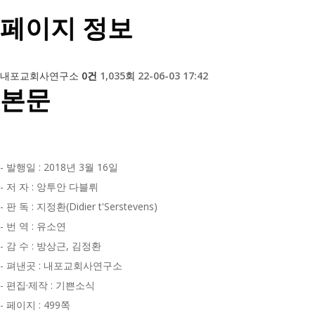
페이지 정보
내포교회사연구소
0건
1,035회
22-06-03 17:42
본문
- 발행일 : 2018년 3월 16일
- 저 자 : 앙투안 다블뤼
- 판 독 : 지정환(Didier t'Serstevens)
- 번 역 : 유소연
- 감 수 : 방상근, 김정환
- 펴낸곳 : 내포교회사연구소
- 편집·제작 : 기쁜소식
- 페이지 : 499쪽