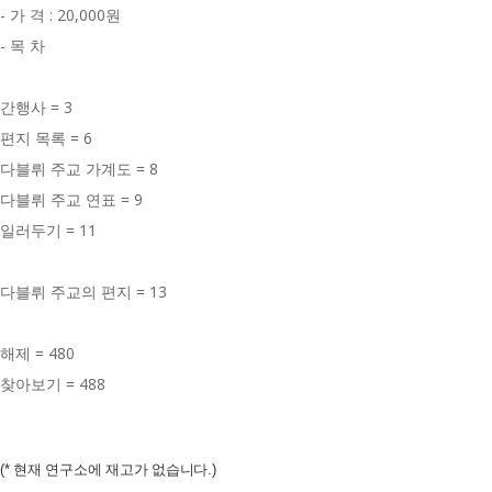
- 가 격 : 20,000원
- 목 차
간행사 = 3
편지 목록 = 6
다블뤼 주교 가계도 = 8
다블뤼 주교 연표 = 9
일러두기 = 11
다블뤼 주교의 편지 = 13
해제 = 480
찾아보기 = 488
(* 현재 연구소에 재고가 없습니다.)